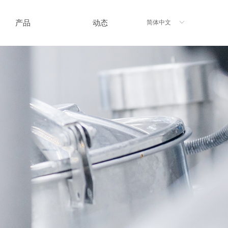
产品
动态
简体中文
ꀅ