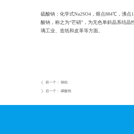
硫酸钠：化学式Na2SO4，熔点884℃，
酸钠，称之为“芒硝”，为无色单斜晶系结晶
璃工业、造纸和皮革等方面。
前一个：
铜粒
ꄴ
后一个：
磷酸铁
ꄲ