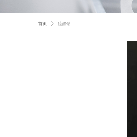
首页
ꄲ
硫酸钠